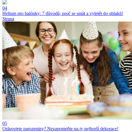
04
Helium pro balónky: 7 důvodů, proč se smát a vyletět do oblaků!
Strana
05
Oslavujete narozeniny? Nezapomeňte na ty nejhorší dekorace!