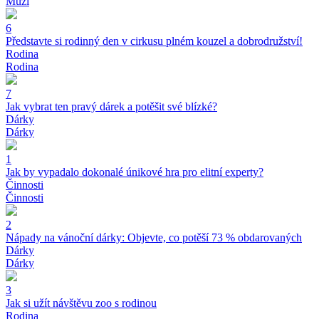
Muži
6
Představte si rodinný den v cirkusu plném kouzel a dobrodružství!
Rodina
Rodina
7
Jak vybrat ten pravý dárek a potěšit své blízké?
Dárky
Dárky
1
Jak by vypadalo dokonalé únikové hra pro elitní experty?
Činnosti
Činnosti
2
Nápady na vánoční dárky: Objevte, co potěší 73 % obdarovaných
Dárky
Dárky
3
Jak si užít návštěvu zoo s rodinou
Rodina