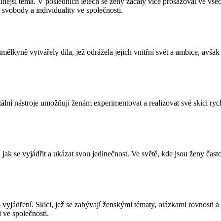
tuálnější téma. V posledních letech se ženy začaly více prosazovat ve v
 svobody a individuality ve společnosti.
mělkyně vytvářely díla, jež odrážela jejich vnitřní svět a ambice, avša
tální nástroje umožňují ženám experimentovat a realizovat své skici ry
ob, jak se vyjádřit a ukázat svou jedinečnost. Ve světě, kde jsou ženy č
 vyjádření. Skici, jež se zabývají ženskými tématy, otázkami rovnosti
 ve společnosti.