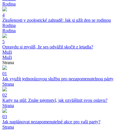
Rodina
4
Zkušenosti v zoologické zahradě: Jak si užít den se rodinou
Rodina
Rodina
5
Opravdu si myslíš, že ses odvážil skočit z letadla?
Muži
Muži
Strana
01
Jak využít jednorázovou službu pro nezapomenutelnou párty
Strana
02
Karty na stůl: Znáte tajemství, jak ozvláštnit svou oslavu?
Strana
03
Jak naplánovat nezapomenutelné akce pro vaši party?
Strana