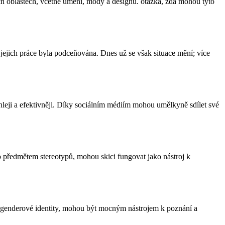
šech oblastech, včetně umění, módy a designu. otázka, zda mohou tyto
k jejich práce byla podceňována. Dnes už se však situace mění; více
chleji a efektivněji. Díky sociálním médiím mohou umělkyně sdílet své
asto předmětem stereotypů, mohou skici fungovat jako nástroj k
 a genderové identity, mohou být mocným nástrojem k poznání a