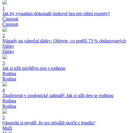
1
Jak by vypadalo dokonalé únikové hra pro elitní experty?
Činnosti
Činnosti
2
Nápady na vánoční dárky: Objevte, co potěší 73 % obdarovaných
Dárky
Dárky
3
Jak si užít návštěvu zoo s rodinou
Rodina
Rodina
4
Zkušenosti v zoologické zahradě: Jak si užít den se rodinou
Rodina
Rodina
5
Opravdu si myslíš, že ses odvážil skočit z letadla?
Muži