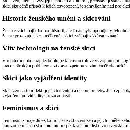
Skici žen, které se vyvíjejí s módem a kulturou, představují stále ak
skici skutečně přispět k jejich osvobození, je zamyšlením nad projekcí
Historie ženského umění a skicování
Ženské skici mají dlouhou historii, ale často byly opomíjeny. Mnohé u
žen se prosazuje jako umělkyně a skici začínají získávat uznání.
Vliv technologií na ženské skici
V moderní době hrají technologie klíčovou roli ve vývoji umění. Digi
práce s širokým publikem a získávat zpětnou vazbu téměř okamžitě.
Skici jako vyjádření identity
Skici žen často reflektují jejich identitu a osobní příběhy. Je to způs
vyjádření individuality a rozmanitosti.
Feminismus a skici
Feminismus hraje důležitou roli v osvobození žen a jejich uměleckého
porozumění. Tyto skici mohou přispět k širšímu diskurzu o ženské roli