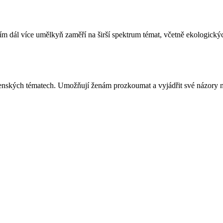
čím dál více umělkyň zaměří na širší spektrum témat, včetně ekologick
čenských tématech. Umožňují ženám prozkoumat a vyjádřit své názory n