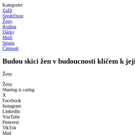
Kategorier
Zažít
Společnost
Ženy
Rodina
Dárky
Muži
Strana
Činnosti
Budou skici žen v budoucnosti klíčem k jej
Ženy
Ženy
Sharing is caring
X
Facebook
Instagram
LinkedIn
YouTube
Pinterest
TikTok
Mail