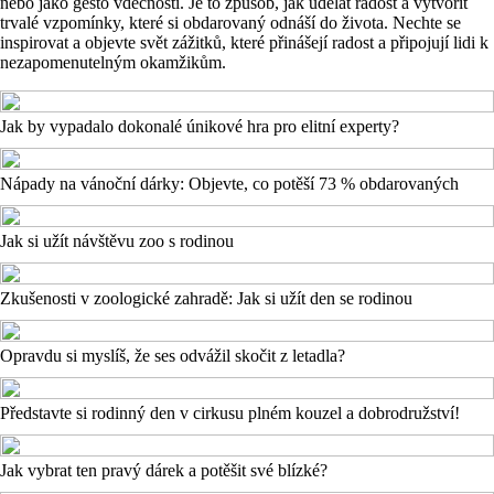
nebo jako gesto vděčnosti. Je to způsob, jak udělat radost a vytvořit
trvalé vzpomínky, které si obdarovaný odnáší do života. Nechte se
inspirovat a objevte svět zážitků, které přinášejí radost a připojují lidi k
nezapomenutelným okamžikům.
Jak by vypadalo dokonalé únikové hra pro elitní experty?
Nápady na vánoční dárky: Objevte, co potěší 73 % obdarovaných
Jak si užít návštěvu zoo s rodinou
Zkušenosti v zoologické zahradě: Jak si užít den se rodinou
Opravdu si myslíš, že ses odvážil skočit z letadla?
Představte si rodinný den v cirkusu plném kouzel a dobrodružství!
Jak vybrat ten pravý dárek a potěšit své blízké?