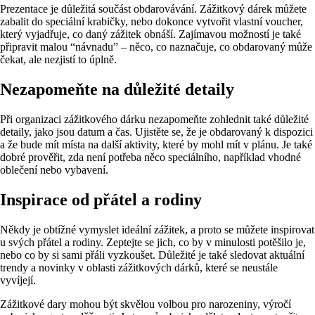
Prezentace je důležitá součást obdarovávání. Zážitkový dárek můžete
zabalit do speciální krabičky, nebo dokonce vytvořit vlastní voucher,
který vyjadřuje, co daný zážitek obnáší. Zajímavou možností je také
připravit malou “návnadu” – něco, co naznačuje, co obdarovaný může
čekat, ale nezjistí to úplně.
Nezapomeňte na důležité detaily
Při organizaci zážitkového dárku nezapomeňte zohlednit také důležité
detaily, jako jsou datum a čas. Ujistěte se, že je obdarovaný k dispozici
a že bude mít místa na další aktivity, které by mohl mít v plánu. Je také
dobré prověřit, zda není potřeba něco speciálního, například vhodné
oblečení nebo vybavení.
Inspirace od přátel a rodiny
Někdy je obtížné vymyslet ideální zážitek, a proto se můžete inspirovat
u svých přátel a rodiny. Zeptejte se jich, co by v minulosti potěšilo je,
nebo co by si sami přáli vyzkoušet. Důležité je také sledovat aktuální
trendy a novinky v oblasti zážitkových dárků, které se neustále
vyvíjejí.
Zážitkové dary mohou být skvělou volbou pro narozeniny, výročí