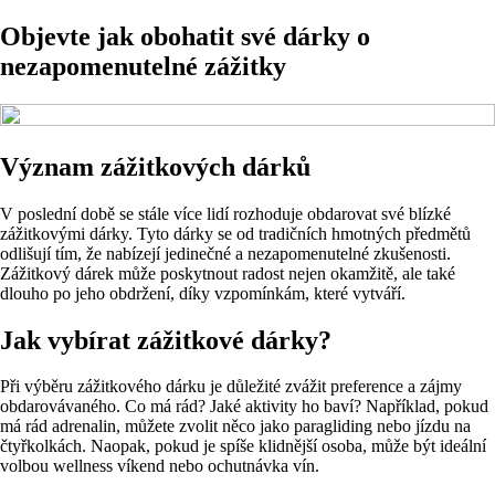
Objevte jak obohatit své dárky o
nezapomenutelné zážitky
Význam zážitkových dárků
V poslední době se stále více lidí rozhoduje obdarovat své blízké
zážitkovými dárky. Tyto dárky se od tradičních hmotných předmětů
odlišují tím, že nabízejí jedinečné a nezapomenutelné zkušenosti.
Zážitkový dárek může poskytnout radost nejen okamžitě, ale také
dlouho po jeho obdržení, díky vzpomínkám, které vytváří.
Jak vybírat zážitkové dárky?
Při výběru zážitkového dárku je důležité zvážit preference a zájmy
obdarovávaného. Co má rád? Jaké aktivity ho baví? Například, pokud
má rád adrenalin, můžete zvolit něco jako paragliding nebo jízdu na
čtyřkolkách. Naopak, pokud je spíše klidnější osoba, může být ideální
volbou wellness víkend nebo ochutnávka vín.