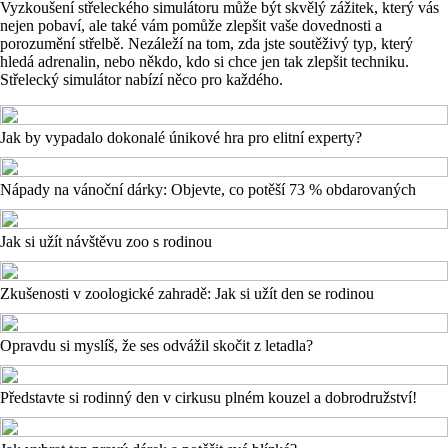
Vyzkoušení střeleckého simulátoru může být skvělý zážitek, který vás
nejen pobaví, ale také vám pomůže zlepšit vaše dovednosti a
porozumění střelbě. Nezáleží na tom, zda jste soutěživý typ, který
hledá adrenalin, nebo někdo, kdo si chce jen tak zlepšit techniku.
Střelecký simulátor nabízí něco pro každého.
Jak by vypadalo dokonalé únikové hra pro elitní experty?
Nápady na vánoční dárky: Objevte, co potěší 73 % obdarovaných
Jak si užít návštěvu zoo s rodinou
Zkušenosti v zoologické zahradě: Jak si užít den se rodinou
Opravdu si myslíš, že ses odvážil skočit z letadla?
Představte si rodinný den v cirkusu plném kouzel a dobrodružství!