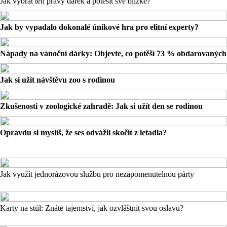
Jak vybrat ten pravý dárek a potěšit své blízké?
Jak by vypadalo dokonalé únikové hra pro elitní experty?
Nápady na vánoční dárky: Objevte, co potěší 73 % obdarovaných
Jak si užít návštěvu zoo s rodinou
Zkušenosti v zoologické zahradě: Jak si užít den se rodinou
Opravdu si myslíš, že ses odvážil skočit z letadla?
Jak využít jednorázovou službu pro nezapomenutelnou párty
Karty na stůl: Znáte tajemství, jak ozvláštnit svou oslavu?