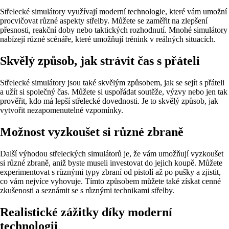
Střelecké simulátory využívají moderní technologie, které vám umožní
procvičovat různé aspekty střelby. Můžete se zaměřit na zlepšení
přesnosti, reakční doby nebo taktických rozhodnutí. Mnohé simulátory
nabízejí různé scénáře, které umožňují trénink v reálných situacích.
Skvělý způsob, jak strávit čas s přáteli
Střelecké simulátory jsou také skvělým způsobem, jak se sejít s přáteli
a užít si společný čas. Můžete si uspořádat soutěže, výzvy nebo jen tak
prověřit, kdo má lepší střelecké dovednosti. Je to skvělý způsob, jak
vytvořit nezapomenutelné vzpomínky.
Možnost vyzkoušet si různé zbraně
Další výhodou střeleckých simulátorů je, že vám umožňují vyzkoušet
si různé zbraně, aniž byste museli investovat do jejich koupě. Můžete
experimentovat s různými typy zbraní od pistolí až po pušky a zjistit,
co vám nejvíce vyhovuje. Tímto způsobem můžete také získat cenné
zkušenosti a seznámit se s různými technikami střelby.
Realistické zážitky díky moderní
technologii