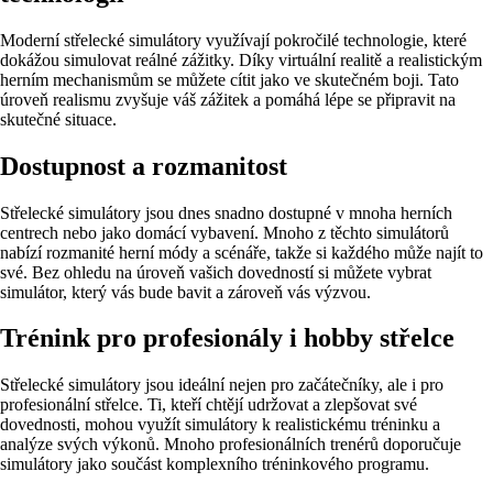
Moderní střelecké simulátory využívají pokročilé technologie, které
dokážou simulovat reálné zážitky. Díky virtuální realitě a realistickým
herním mechanismům se můžete cítit jako ve skutečném boji. Tato
úroveň realismu zvyšuje váš zážitek a pomáhá lépe se připravit na
skutečné situace.
Dostupnost a rozmanitost
Střelecké simulátory jsou dnes snadno dostupné v mnoha herních
centrech nebo jako domácí vybavení. Mnoho z těchto simulátorů
nabízí rozmanité herní módy a scénáře, takže si každého může najít to
své. Bez ohledu na úroveň vašich dovedností si můžete vybrat
simulátor, který vás bude bavit a zároveň vás výzvou.
Trénink pro profesionály i hobby střelce
Střelecké simulátory jsou ideální nejen pro začátečníky, ale i pro
profesionální střelce. Ti, kteří chtějí udržovat a zlepšovat své
dovednosti, mohou využít simulátory k realistickému tréninku a
analýze svých výkonů. Mnoho profesionálních trenérů doporučuje
simulátory jako součást komplexního tréninkového programu.