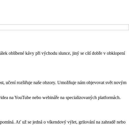
lek oblíbené kávy při východu slunce, jiný se cítí dobře v obklopení
dnost, učení rozšiřuje naše obzory. Umožňuje nám objevovat svět novým
 o videa na YouTube nebo webináře na specializovaných platformách.
zapomíná. Ať už se jedná o víkendový výlet, grilování na zahradě nebo