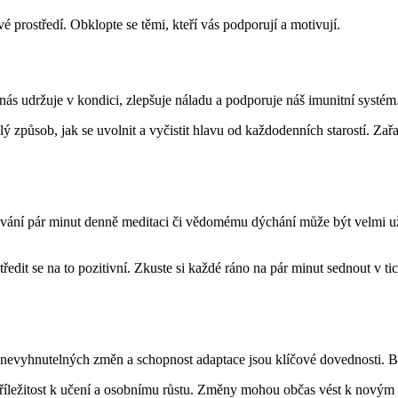
é prostředí. Obklopte se těmi, kteří vás podporují a motivují.
 nás udržuje v kondici, zlepšuje náladu a podporuje náš imunitní systém.
ý způsob, jak se uvolnit a vyčistit hlavu od každodenních starostí. Zař
ování pár minut denně meditaci či vědomému dýchání může být velmi uži
t se na to pozitivní. Zkuste si každé ráno na pár minut sednout v tichu
í nevyhnutelných změn a schopnost adaptace jsou klíčové dovednosti. Bu
říležitost k učení a osobnímu růstu. Změny mohou občas vést k novým fa