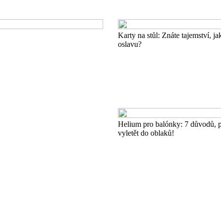
Karty na stůl: Znáte tajemství, ja
oslavu?
Helium pro balónky: 7 důvodů, p
vyletět do oblaků!