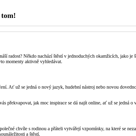
i tom!
áší radost? Někdo nachází štěstí v jednoduchých okamžicích, jako je šá
 tyto momenty aktivně vyhledávat.
é učení. Ať už se jedná o nový jazyk, hudební nástroj nebo novou dove
 vás překvapovat, jak moc inspirace se dá najít online, ať už se jedná
polečné chvíle s rodinou a přáteli vytvářejí vzpomínky, na které se ne
unáležitosti a štěstí.