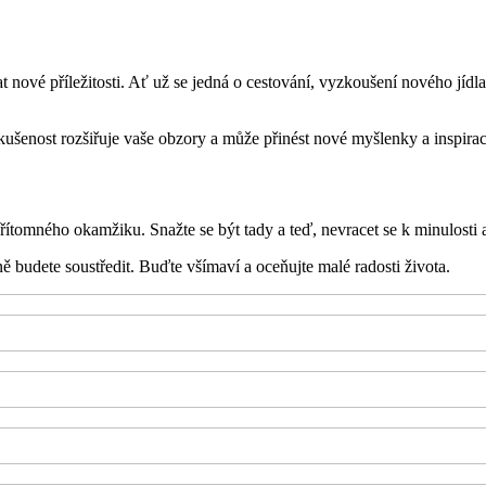
 nové příležitosti. Ať už se jedná o cestování, vyzkoušení nového jídla
zkušenost rozšiřuje vaše obzory a může přinést nové myšlenky a inspir
si přítomného okamžiku. Snažte se být tady a teď, nevracet se k minulost
 budete soustředit. Buďte všímaví a oceňujte malé radosti života.