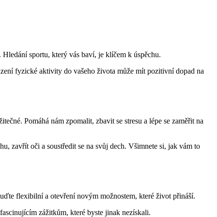
 Hledání sportu, který vás baví, je klíčem k úspěchu.
azení fyzické aktivity do vašeho života může mít pozitivní dopad na
tečné. Pomáhá nám zpomalit, zbavit se stresu a lépe se zaměřit na
, zavřít oči a soustředit se na svůj dech. Všimnete si, jak vám to
ďte flexibilní a otevření novým možnostem, které život přináší.
scinujícím zážitkům, které byste jinak nezískali.