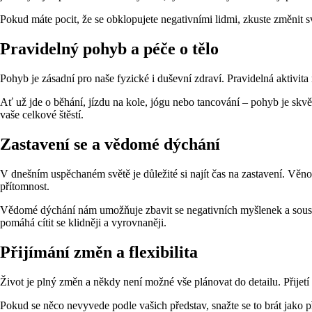
Pokud máte pocit, že se obklopujete negativními lidmi, zkuste změnit sv
Pravidelný pohyb a péče o tělo
Pohyb je zásadní pro naše fyzické i duševní zdraví. Pravidelná aktivita
Ať už jde o běhání, jízdu na kole, jógu nebo tancování – pohyb je skvěl
vaše celkové štěstí.
Zastavení se a vědomé dýchání
V dnešním uspěchaném světě je důležité si najít čas na zastavení. Věn
přítomnost.
Vědomé dýchání nám umožňuje zbavit se negativních myšlenek a soustředi
pomáhá cítit se klidněji a vyrovnaněji.
Přijímání změn a flexibilita
Život je plný změn a někdy není možné vše plánovat do detailu. Přijet
Pokud se něco nevyvede podle vašich představ, snažte se to brát jako p