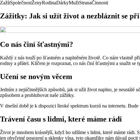
Zažít
Společnost
Ženy
Rodina
Dárky
Muži
Strana
Činnosti
Zážitky: Jak si užít život a nezbláznit se př
Co nás činí šťastnými?
Každý z nás touží po šťastném a naplněném životě. Co nám vlastně přin
rodiny a přátel. Klíčem je rozpoznat, co nás činí šťastnými a snažit se
Učení se novým věcem
Jedním z nejúčinnějších způsobů, jak si užít život naplno, je neustál
způsobem a prohlubovat naše zážitky.
V dnešní době je k dispozici široké spektrum kurzů na internetu. Bude
Trávení času s lidmi, které máme rádi
Život je mnohem krásnější, když ho sdílíme s lidmi, které máme rádi. S
jen obyčejné posezení u sklenky vína, tyto okamžiky nám dávají pocit so