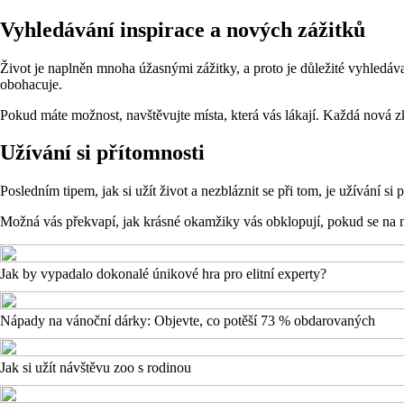
Vyhledávání inspirace a nových zážitků
Život je naplněn mnoha úžasnými zážitky, a proto je důležité vyhledávat
obohacuje.
Pokud máte možnost, navštěvujte místa, která vás lákají. Každá nová 
Užívání si přítomnosti
Posledním tipem, jak si užít život a nezbláznit se při tom, je užívání 
Možná vás překvapí, jak krásné okamžiky vás obklopují, pokud se na ně
Jak by vypadalo dokonalé únikové hra pro elitní experty?
Nápady na vánoční dárky: Objevte, co potěší 73 % obdarovaných
Jak si užít návštěvu zoo s rodinou