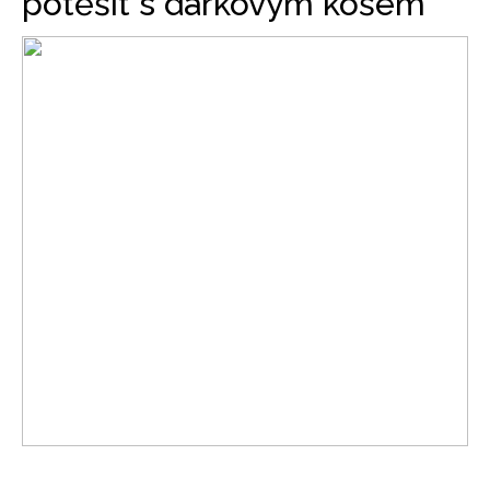
potěšit s dárkovým košem