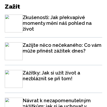
Zažít
Zkušenosti: Jak překvapivé
momenty mění náš pohled na
život
Zažijte něco nečekaného: Co vám
může přinést zážitek dnes?
Zážitky: Jak si užít život a
nezbláznit se při tom!
Návrat k nezapomenutelným
zážitkům: jak si je uchovat v